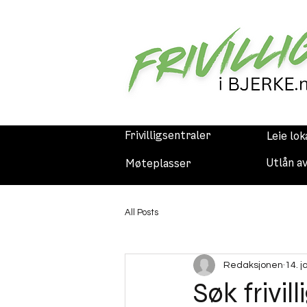
Frivilligsentraler
Leie lok
Utlån a
Møteplasser
All Posts
Redaksjonen
14. j
Søk frivil