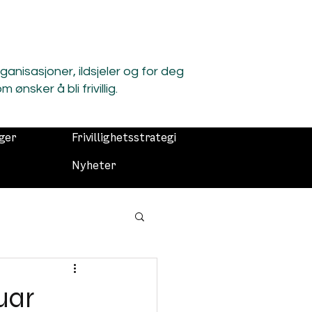
organisasjoner, ildsjeler og for deg
m ønsker å bli frivillig.
nger
Frivillighetsstrategi
Nyheter
ruar