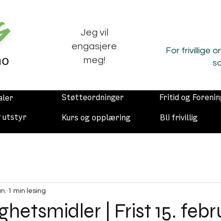
Jeg vil
engasjere
For frivillige 
meg!
so
Støtteordninger
Fritid og Foreni
aler
v utstyr
Kurs og opplæring
Bli frivillig
an.
1 min lesing
lighetsmidler | Frist 15. feb