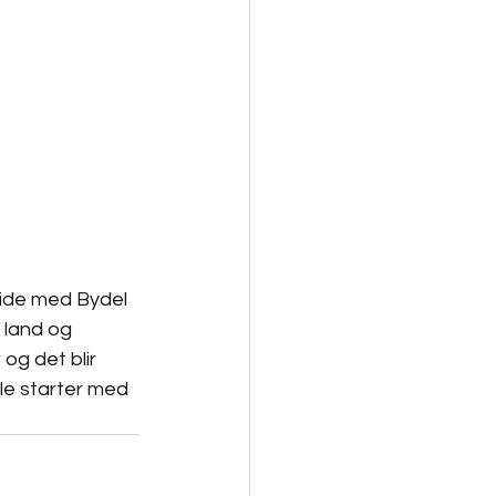
eide med Bydel 
 land og 
og det blir 
ele starter med 