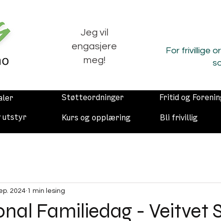
Jeg vil
engasjere
For frivillige 
meg!
so
Støtteordninger
Fritid og Foreni
aler
v utstyr
Kurs og opplæring
Bli frivillig
sep. 2024
1 min lesing
onal Familiedag - Veitvet 