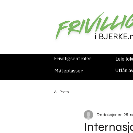
Frivilligsentraler
Leie lok
Utlån a
Møteplasser
All Posts
Redaksjonen
25. 
Internasj