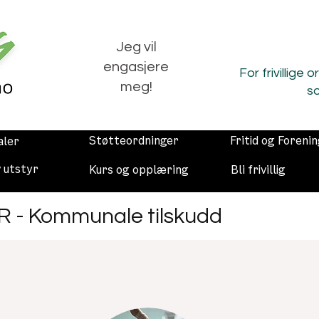
Jeg vil
engasjere
For frivillige 
meg!
so
Støtteordninger
Fritid og Foreni
aler
v utstyr
Kurs og opplæring
Bli frivillig
- Kommunale tilskudd