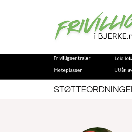
Frivilligsentraler
Leie lok
Utlån a
Møteplasser
STØTTEORDNINGER 